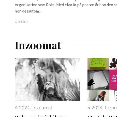
organisation som Roks. Med elva år på posten är hon den so
hon dessutom...
LÄS MER
Inzoomat
4-2024
Inzoomat
4-2024
Inzo