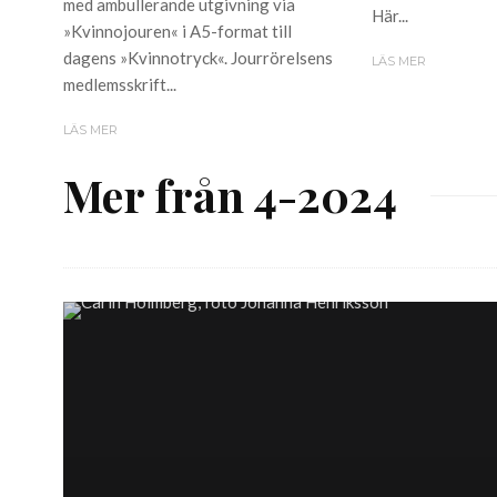
med ambullerande utgivning via
Här...
»Kvinnojouren« i A5-format till
dagens »Kvinnotryck«. Jourrörelsens
LÄS MER
medlemsskrift...
LÄS MER
Mer från 4-2024