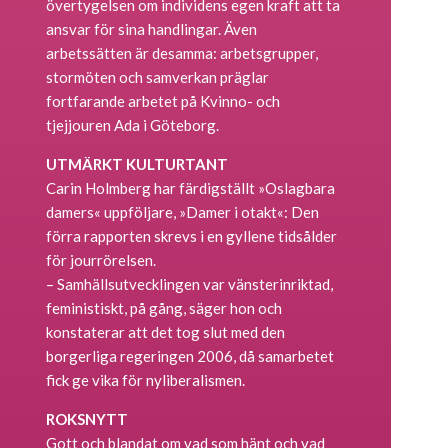
övertygelsen om individens egen kraft att ta
ansvar för sina handlingar. Även
arbetssätten är desamma: arbetsgrupper,
stormöten och samverkan präglar
fortfarande arbetet på Kvinno- och
tjejjouren Ada i Göteborg.
UTMÄRKT KULTURTANT
Carin Holmberg har färdigställt »Oslagbara
damers« uppföljare, »Damer i otakt«: Den
förra rapporten skrevs i en gyllene tidsålder
för jourrörelsen.
– Samhällsutvecklingen var vänsterinriktad,
feministiskt, på gång, säger hon och
konstaterar att det tog slut med den
borgerliga regeringen 2006, då samarbetet
fick ge vika för nyliberalismen.
ROKSNYTT
Gott och blandat om vad som hänt och vad