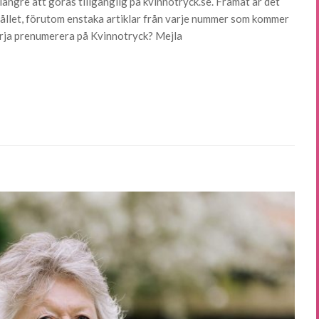
ngre att göras tillgänglig på kvinnotryck.se. Framåt är det
hållet, förutom enstaka artiklar från varje nummer som kommer
örja prenumerera på Kvinnotryck? Mejla