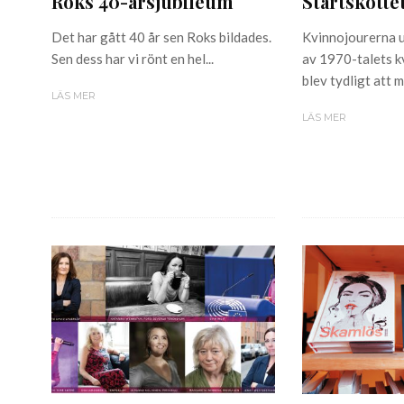
Roks 40-årsjubileum
Startskotte
Det har gått 40 år sen Roks bildades.
Kvinnojourerna u
Sen dess har vi rönt en hel...
av 1970-talets k
blev tydligt att m
LÄS MER
LÄS MER