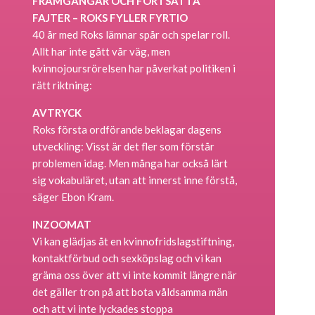
FRAMGÅNGAR OCH FORTSATTA
FAJTER – ROKS FYLLER FYRTIO
40 år med Roks lämnar spår och spelar roll.
Allt har inte gått vår väg, men
kvinnojoursrörelsen har påverkat politiken i
rätt riktning:
AVTRYCK
Roks första ordförande beklagar dagens
utveckling: Visst är det fler som förstår
problemen idag. Men många har också lärt
sig vokabuläret, utan att innerst inne förstå,
säger Ebon Kram.
INZOOMAT
Vi kan glädjas åt en kvinnofridslagstiftning,
kontaktförbud och sexköpslag och vi kan
gräma oss över att vi inte kommit längre när
det gäller tron på att bota våldsamma män
och att vi inte lyckades stoppa