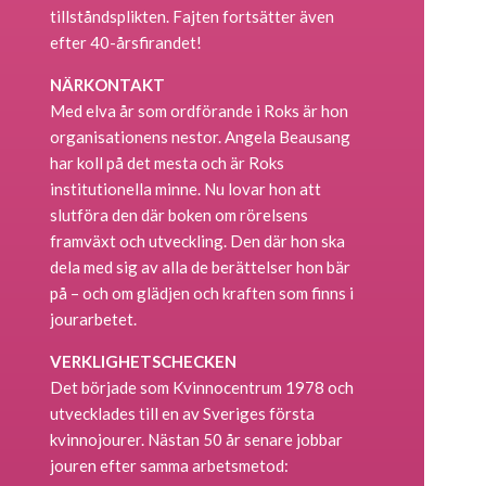
tillståndsplikten. Fajten fortsätter även
efter 40-årsfirandet!
NÄRKONTAKT
Med elva år som ordförande i Roks är hon
organisationens nestor. Angela Beausang
har koll på det mesta och är Roks
institutionella minne. Nu lovar hon att
slutföra den där boken om rörelsens
framväxt och utveckling. Den där hon ska
dela med sig av alla de berättelser hon bär
på – och om glädjen och kraften som finns i
jourarbetet.
VERKLIGHETSCHECKEN
Det började som Kvinnocentrum 1978 och
utvecklades till en av Sveriges första
kvinnojourer. Nästan 50 år senare jobbar
jouren efter samma arbets­metod: