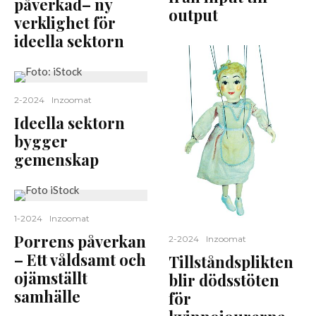
påverkad– ny
output
verklighet för
ideella sektorn
2-2024
Inzoomat
Ideella sektorn
bygger
gemenskap
1-2024
Inzoomat
Porrens påverkan
2-2024
Inzoomat
– Ett våldsamt och
Tillståndsplikten
ojämställt
blir dödsstöten
samhälle
för