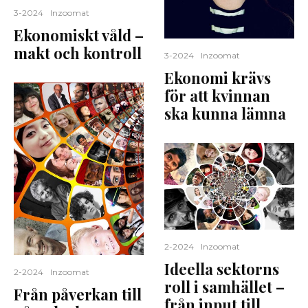
3-2024
Inzoomat
Ekonomiskt våld –
makt och kontroll
3-2024
Inzoomat
Ekonomi krävs
för att kvinnan
ska kunna lämna
2-2024
Inzoomat
Ideella sektorns
2-2024
Inzoomat
roll i samhället –
Från påverkan till
från input till