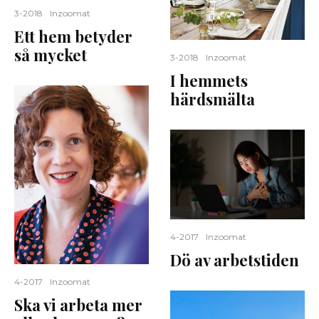
3-2018
Inzoomat
Ett hem betyder
så mycket
3-2018
Inzoomat
I hemmets
härdsmälta
4-2017
Inzoomat
Dö av arbetstiden
4-2017
Inzoomat
Ska vi arbeta mer