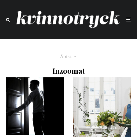
Äldst
Inzoomat