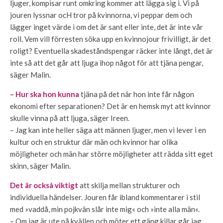
ljuger, kompisar runt omkring kommer att lägga sig i. Vi på
jouren lyssnar ocH tror på kvinnorna, vi peppar dem och
lägger inget värde i om det är sant eller inte, det är inte vår
roll. Vem vill förresten söka upp en kvinnojour frivilligt, är det
roligt? Eventuella skadeståndspengar räcker inte långt, det är
inte så att det går att ljuga ihop något för att tjäna pengar,
säger Malin.
– Hur ska hon kunna
tjäna på det när hon inte får någon
ekonomi efter separationen? Det är en hemsk myt att kvinnor
skulle vinna på att ljuga, säger Ireen.
– Jag kan inte heller säga att männen ljuger, men vi lever i en
kultur och en struktur där män och kvinnor har olika
möjligheter och män har större möjligheter att rädda sitt eget
skinn, säger Malin.
Det är också viktigt
att skilja mellan strukturer och
individuella händelser. Jouren får ibland kommentarer i stil
med »vaddå, min pojkvän slår inte mig« och »inte alla män«.
– Om jag är ute på kvällen och möter ett gäng killar går jag