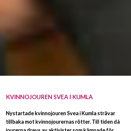
KVINNOJOUREN SVEA I KUMLA
Nystartade kvinnojouren Svea i Kumla strävar
tillbaka mot kvinnojourernas rötter. Till tiden då
jourerna drevs av aktivister som kämpade för