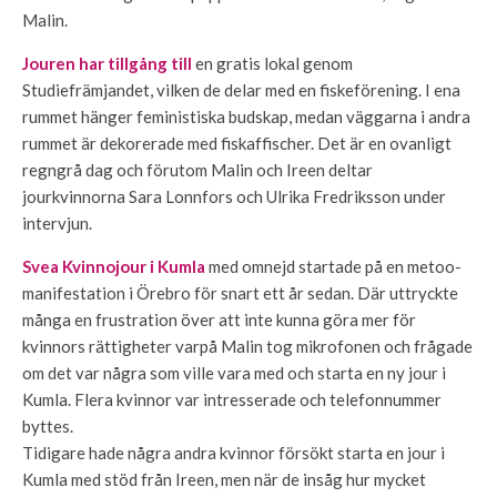
Malin.
Jouren har tillgång till
en gratis lokal genom
Studiefrämjandet, vilken de delar med en fiskeförening. I ena
rummet hänger feministiska budskap, medan väggarna i andra
rummet är dekorerade med fiskaffischer. Det är en ovanligt
regngrå dag och förutom Malin och Ireen deltar
jourkvinnorna Sara Lonnfors och Ulrika Fredriksson under
intervjun.
Svea Kvinnojour i Kumla
med omnejd startade på en metoo-
manifestation i Örebro för snart ett år sedan. Där uttryckte
många en frustration över att inte kunna göra mer för
kvinnors rättigheter varpå Malin tog mikrofonen och frågade
om det var några som ville vara med och starta en ny jour i
Kumla. Flera kvinnor var intresserade och telefonnummer
byttes.
Tidigare hade några andra kvinnor försökt starta en jour i
Kumla med stöd från Ireen, men när de insåg hur mycket