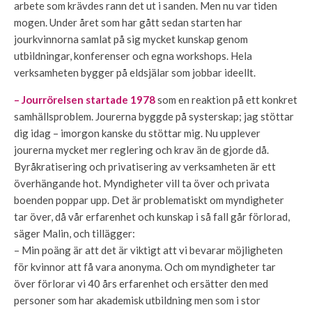
arbete som krävdes rann det ut i sanden. Men nu var tiden
mogen. Under året som har gått sedan starten har
jourkvinnorna samlat på sig mycket kunskap genom
utbildningar, konferenser och egna workshops. Hela
verksamheten bygger på eldsjälar som jobbar ideellt.
– Jourrörelsen startade 1978
som en reaktion på ett konkret
samhällsproblem. Jourerna byggde på systerskap; jag stöttar
dig idag – imorgon kanske du stöttar mig. Nu upplever
jourerna mycket mer reglering och krav än de gjorde då.
Byråkratisering och privatisering av verksamheten är ett
överhängande hot. Myndigheter vill ta över och privata
boenden poppar upp. Det är problematiskt om myndigheter
tar över, då vår erfarenhet och kunskap i så fall går förlorad,
säger Malin, och tillägger:
– Min poäng är att det är viktigt att vi bevarar möjligheten
för kvinnor att få vara anonyma. Och om myndigheter tar
över förlorar vi 40 års erfarenhet och ersätter den med
personer som har akademisk utbildning men som i stor