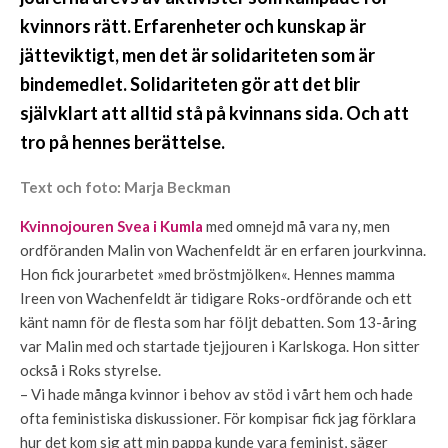
kvinnors rätt. Erfarenheter och kunskap är
jätteviktigt, men det är solidariteten som är
bindemedlet. Solidariteten gör att det blir
självklart att alltid stå på kvinnans sida. Och att
tro på hennes berättelse.
Text och foto: Marja Beckman
Kvinnojouren Svea i Kumla
med omnejd må vara ny, men
ordföranden Malin von Wachenfeldt är en erfaren jourkvinna.
Hon fick jourarbetet »med bröstmjölken«. Hennes mamma
Ireen von Wachenfeldt är tidigare Roks-ordförande och ett
känt namn för de flesta som har följt debatten. Som 13-åring
var Malin med och startade tjejjouren i Karlskoga. Hon sitter
också i Roks styrelse.
– Vi hade många kvinnor i behov av stöd i vårt hem och hade
ofta feministiska diskussioner. För kompisar fick jag förklara
hur det kom sig att min pappa kunde vara feminist, säger