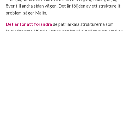
över till andra sidan vägen. Det är följden av ett strukturellt
problem, säger Malin.
Det är för att förändra
de patriarkala strukturerna som
jourkvinnorna i Kumla just nu samlar på sig så mycket kunskap
de bara kan. I gruppen finns kvinnor med gedigen kompetens,
till exempel en psykolog, en beteendevetare och en historiker.
– Vi måste luta oss mot forskning och vara så vetenskapligt
trovärdiga att det bara knakar om det! säger Ulrika.
STORA BILDEN
Ulrika Fredriksson, Sara Lonnfors och
Malin von Wachenfeldt strävar tillbaka mot
kvinnojourernas aktivistiska rötter.
FAKTA OM
KVINNOJOUREN SVEA I
KUMLA MED OMNEJD