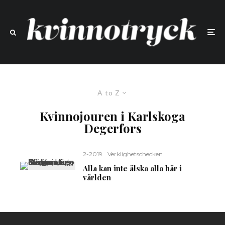
A to Z
Kvinnojouren i Karlskoga
Degerfors
2-2019
Verklighetschecken
Alla kan inte älska alla här i
världen