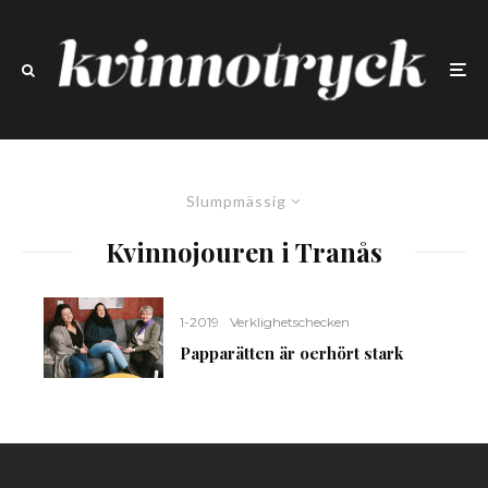
Slumpmässig
Kvinnojouren i Tranås
1-2019
Verklighetschecken
Papparätten är oerhört stark