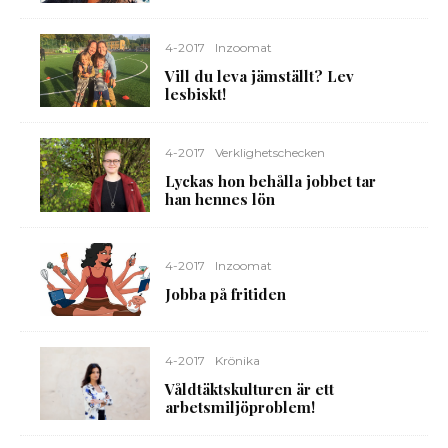
4-2017
Inzoomat
Vill du leva jämställt? Lev
lesbiskt!
4-2017
Verklighetschecken
Lyckas hon behålla jobbet tar
han hennes lön
4-2017
Inzoomat
Jobba på fritiden
4-2017
Krönika
Våldtäktskulturen är ett
arbetsmiljöproblem!