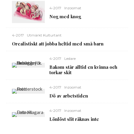
4-2017
Inzoomat
Nog med knog
4-2017
Utmärkt Kulturtant
Orealistiskt att jobba heltid med små barn
4-2017
Ledare
Bakom står alltid en kvinna och
torkar skit
4-2017
Inzoomat
Dö av arbetstiden
4-2017
Inzoomat
Lönlöst slit räknas inte