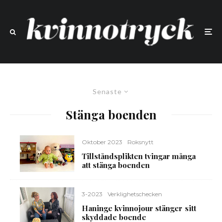
Senaste
Stänga boenden
Oktober 2023
Roksnytt
Tillståndsplikten tvingar många
att stänga boenden
3-2023
Verklighetschecken
Haninge kvinnojour stänger sitt
skyddade boende