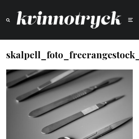
skalpell_foto_freerangestoc