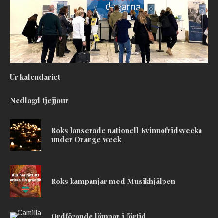
Ur kalendariet
Nedlagd tjejjour
Roks lanserade nationell Kvinnofridsvecka
under Orange week
Roks kampanjar med Musikhjälpen
Ordförande lämnar i förtid