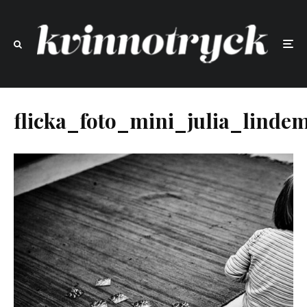
flicka_foto_mini_julia_linde