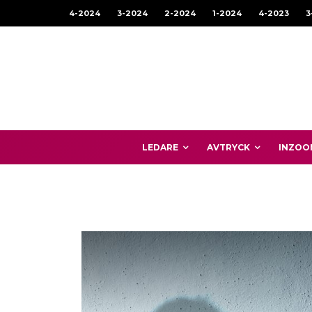
4-2024
3-2024
2-2024
1-2024
4-2023
3
LEDARE
AVTRYCK
INZOO