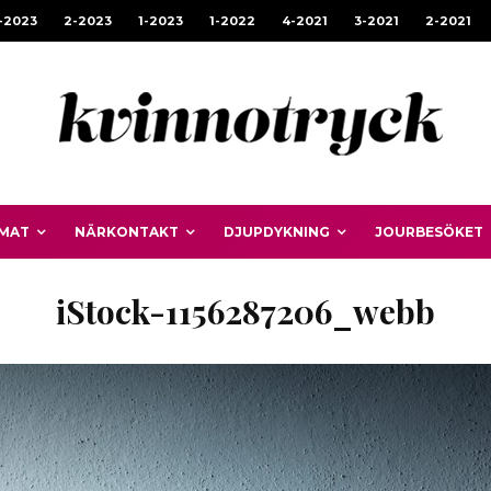
-2023
2-2023
1-2023
1-2022
4-2021
3-2021
2-2021
MAT
NÄRKONTAKT
DJUPDYKNING
JOURBESÖKET
iStock-1156287206_webb