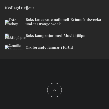
Nedlagd tjejjour
Roks lanserade nationell Kvinnofridsvecka
under Orange week
Roks kampanjar med Musikhjälpen
Ordförande lämnar i förtid