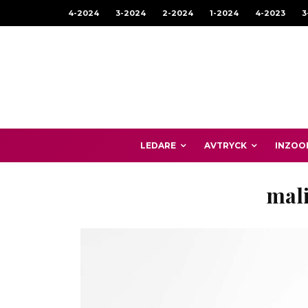
4-2024
3-2024
2-2024
1-2024
4-2023
3
LEDARE
AVTRYCK
INZOO
mali