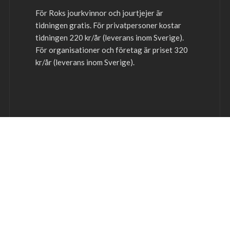
För Roks jourkvinnor och jourtjejer är
tidningen gratis. För privatpersoner kostar
tidningen 220 kr/år (leverans inom Sverige).
För organisationer och företag är priset 320
kr/år (leverans inom Sverige).