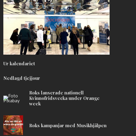
Ur kalendariet
Nedlagd tjejjour
Roks lanserade nationell
Kvinnofridsvecka under Orange
week
Roks kampanjar med Musikhjälpen