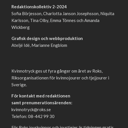
Redaktionskollektiv 2-2024
Sofia Börjesson, Charlotta Janson Josephsson, Niquita
Karlsson, Tina Olby, Emma Tönnes och Amanda
Wickberg
Grafisk design och webbproduktion
Ateljé Idé, Marianne Engblom
Kvinnotryck ges ut fyra gånger om året av Roks,
Riksorganisationen för kvinnojourer och tjejjourer i
Sverige.
För kontakt med redaktionen
samt prenumerationsärenden:
kvinnotryck@roks.se
Telefon: 08-442 99 30
För Roks jourkvinnor och jourtjejer är tidningen gratis.