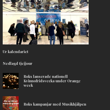
Ur kalendariet
Nedlagd tjejjour
Roks lanserade nationell
Kvinnofridsvecka under Orange
week
Roks kampanjar med Musikhjälpen