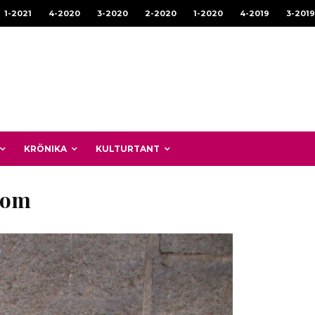
1-2021
4-2020
3-2020
2-2020
1-2020
4-2019
3-2019
KRÖNIKA
KULTURTANT
rom