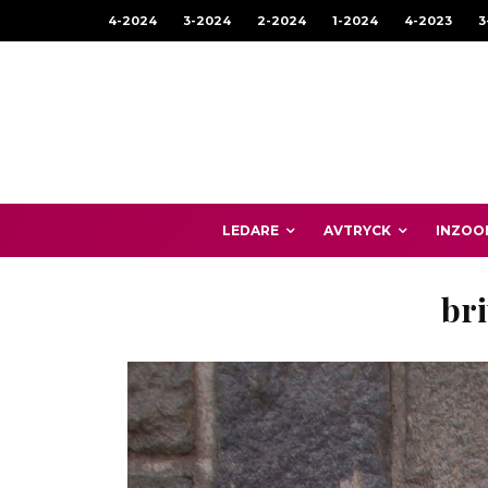
4-2024
3-2024
2-2024
1-2024
4-2023
3
LEDARE
AVTRYCK
INZOO
br