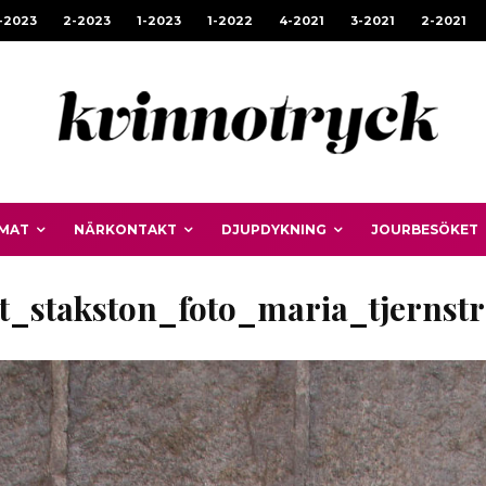
-2023
2-2023
1-2023
1-2022
4-2021
3-2021
2-2021
MAT
NÄRKONTAKT
DJUPDYKNING
JOURBESÖKET
it_stakston_foto_maria_tjernst