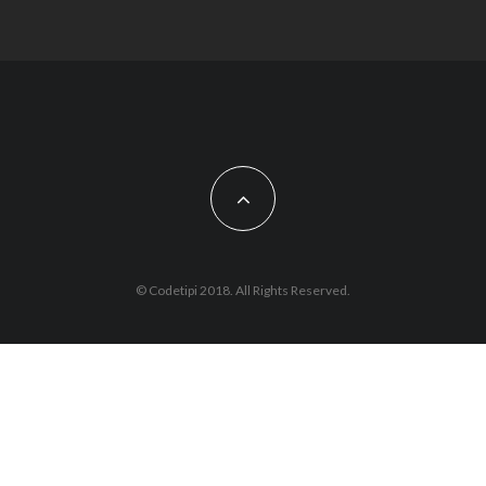
Ordförande lämnar i förtid
© Codetipi 2018. All Rights Reserved.