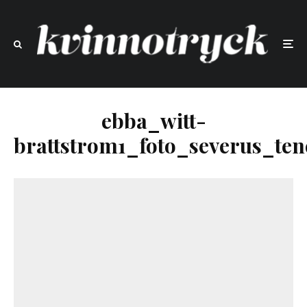
ebba_witt-
brattstrom1_foto_severus_t