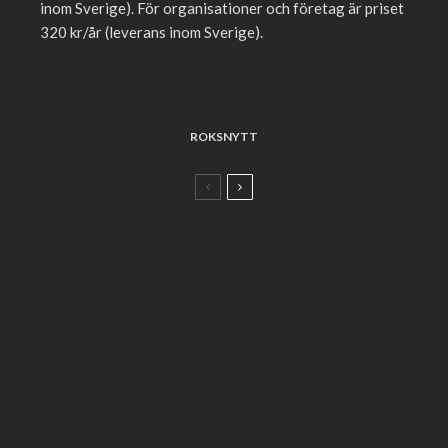
inom Sverige). För organisationer och företag är priset
320 kr/år (leverans inom Sverige).
ROKSNYTT
Ur kalendariet
Nedlagd tjejjour
Roks lanserade nationell Kvinnofridsvecka
under Orange week
Roks kampanjar med Musikhjälpen