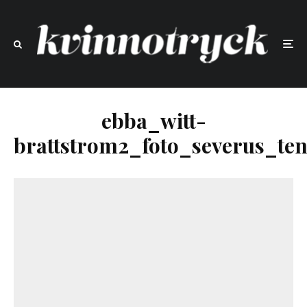
ebba_witt-
brattstrom2_foto_severus_t