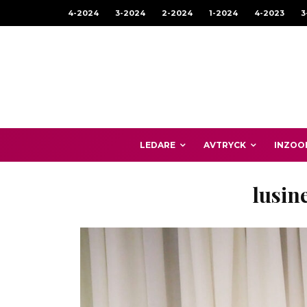
4-2024
3-2024
2-2024
1-2024
4-2023
3
LEDARE
AVTRYCK
INZOO
lusin