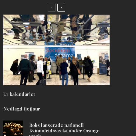
Ur kalendariet
Nedlagd tjejjour
Roks lanserade nationell
Kvinnofridsvecka under Orange
week