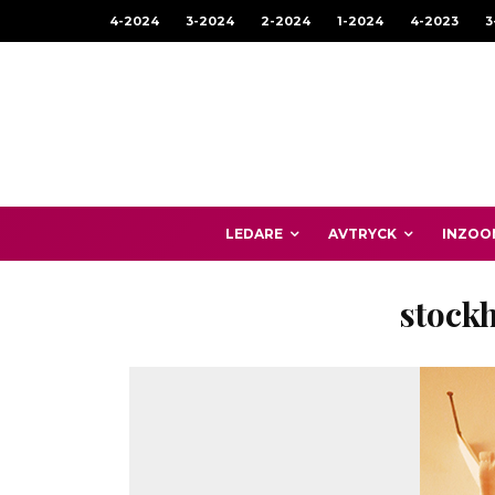
4-2024
3-2024
2-2024
1-2024
4-2023
3
LEDARE
AVTRYCK
INZOO
stock