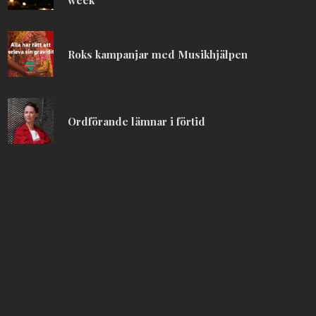
Roks kampanjar med Musikhjälpen
Ordförande lämnar i förtid