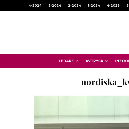
4-2024
3-2024
2-2024
1-2024
4-2023
3
LEDARE
AVTRYCK
INZOO
nordiska_k