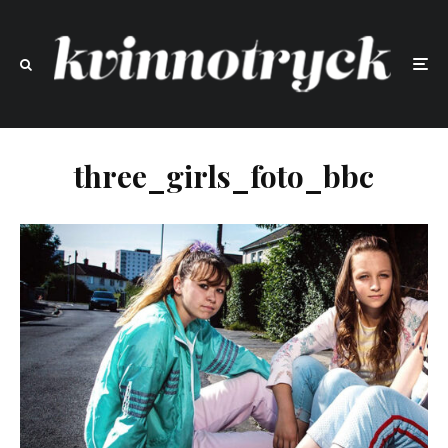
three_girls_foto_bbc