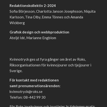
Redaktionskollektiv 2-2024
Sofia Börjesson, Charlotta Janson Josephsson, Niquita
Karlsson, Tina Olby, Emma Tönnes och Amanda
Wickberg
Grafisk design och webbproduktion
Ateljé Idé, Marianne Engblom
Kvinnotryck ges ut fyra gånger om året av Roks,
Riksorganisationen för kvinnojourer och tjejjourer i
Sverige.
För kontakt med redaktionen
samt prenumerationsärenden:
kvinnotryck@roks.se
Telefon: 08-442 99 30
För Roks jourkvinnor och jourtjejer är tidningen gratis.