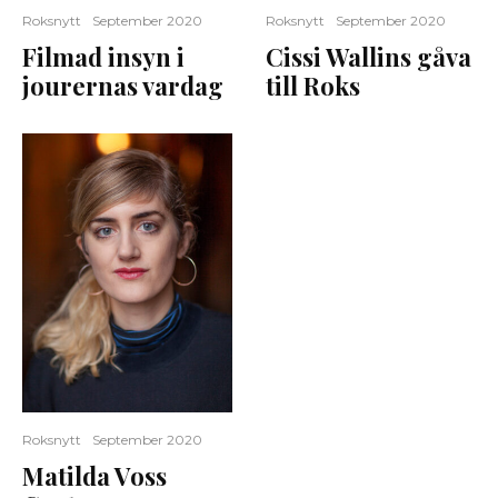
Roksnytt
September 2020
Roksnytt
September 2020
Filmad insyn i
Cissi Wallins gåva
jourernas vardag
till Roks
Roksnytt
September 2020
Matilda Voss