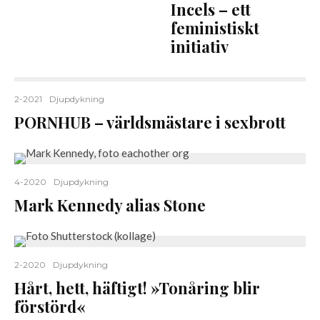
Incels – ett
feministiskt
initiativ
2-2021
Djupdykning
PORNHUB – världsmästare i sexbrott
4-2020
Djupdykning
Mark Kennedy alias Stone
2-2020
Djupdykning
Hårt, hett, häftigt! »Tonåring blir
förstörd«