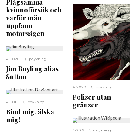
Plågsamma
kvinnoförsök och
varför män
uppfann
motorsågen
4-2020
Djupdykning
Jim Boyling alias
Sutton
4-2020
Djupdykning
Poliser utan
4-2019
Djupdykning
gränser
Bind mig, älska
mig!
3-2019
Djupdykning