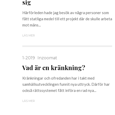
sig
Härförleden hade jag besök av några personer som
fått statliga medel till ett projekt där de skulle arbeta
mot mäns...
LÄS MER
1-2019
Inzoomat
Vad är en kränkning?
Kränkningar och ofredanden har i takt med
samhällsutvecklingen funnit nya uttryck. Därför har
också rätts­systemet fått införa en rad nya...
LÄS MER