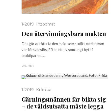
1-2019
Inzoomat
Den återvinningsbara makten
Det går att återta den makt som stulits medan man
var försvarslös. Efter ett liv som ungt byte i
sexköparnas...
LÄS MER
1-2019
Krönika
Gärningsmännen får bikta sig
– de våldsutsatta måste legga