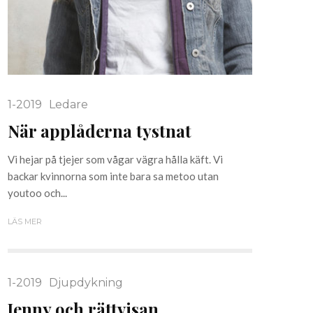
1-2019
Ledare
När applåderna tystnat
Vi hejar på tjejer som vågar vägra hålla käft. Vi
backar kvinnorna som inte bara sa metoo utan
youtoo och...
LÄS MER
1-2019
Djupdykning
Jenny och rättvisan