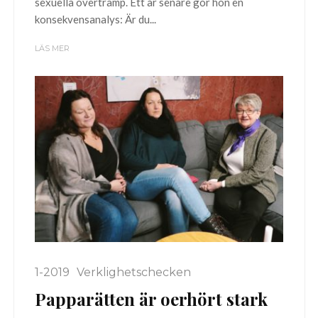
sexuella övertramp. Ett år senare gör hon en
konsekvensanalys: Är du...
LÄS MER
1-2019
Verklighetschecken
Papparätten är oerhört stark