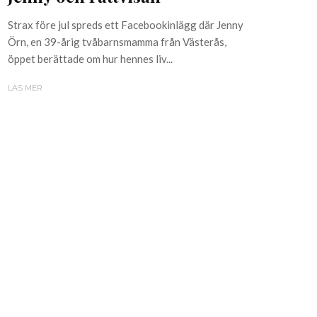
Strax före jul spreds ett Facebookinlägg där Jenny
Örn, en 39-årig tvåbarnsmamma från Västerås,
öppet berättade om hur hennes liv...
LÄS MER