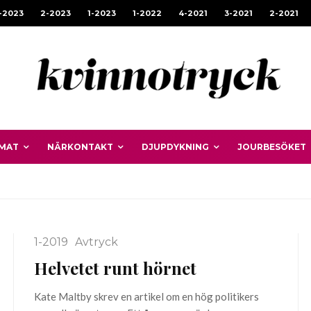
-2023
2-2023
1-2023
1-2022
4-2021
3-2021
2-2021
MAT
NÄRKONTAKT
DJUPDYKNING
JOURBESÖKET
1-2019
Avtryck
Helvetet runt hörnet
Kate Maltby skrev en artikel om en hög politikers